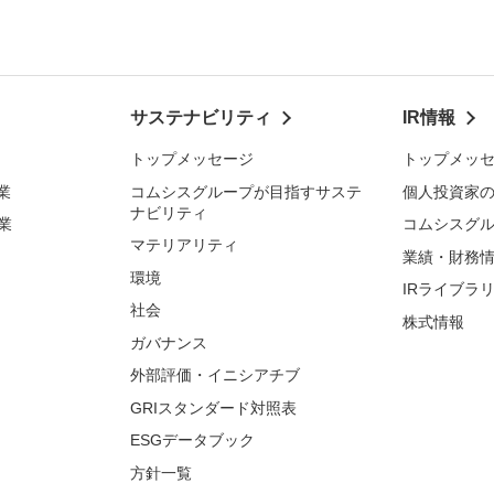
サステナビリティ
IR情報
トップメッセージ
トップメッ
業
コムシスグループが目指すサステ
個人投資家
ナビリティ
業
コムシスグ
マテリアリティ
業績・財務
環境
IRライブラ
社会
株式情報
ガバナンス
外部評価・イニシアチブ
GRIスタンダード対照表
ESGデータブック
方針一覧