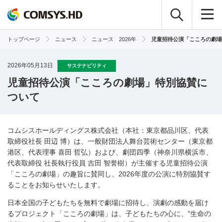
トップページ
ニュース
ニュース 2026年
児童招待公演「こころの劇
2026年05月13日
サステナビリティ
児童招待公演「こころの劇場」特別協賛に
ついて
コムシスホールディングス株式会社（本社：東京都品川区、代表
取締役社長 田辺 博）は、一般財団法人舞台芸術センター（東京都
港区、代表理事 喜田 哲弘）および、劇団四季（神奈川県横浜市、
代表取締役 社長執行役員 吉田 智誉樹）が主催する児童招待公演
「こころの劇場」の趣旨に賛同し、
2026
年度の公演に特別協賛す
ることをお知らせいたします。
日本全国の子どもたちを無料で劇場に招待し、演劇の感動を届け
るプロジェクト「こころの劇場」は、子どもたちの心に、
"
生命の