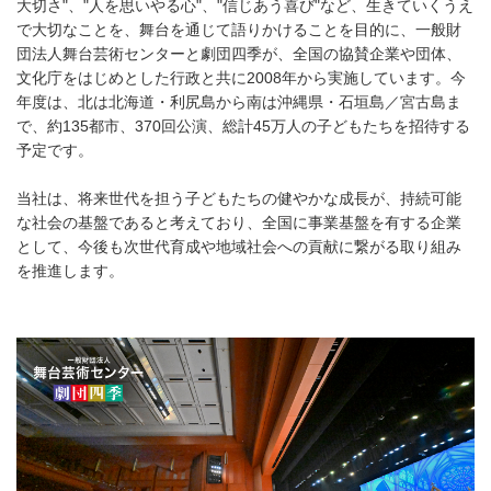
大切さ
"
、
"
人を思いやる心
"
、
"
信じあう喜び
"
など、生きていくうえ
で大切なことを、舞台を通じて語りかけることを目的に、一般財
団法人舞台芸術センターと劇団四季が、全国の協賛企業や団体、
文化庁をはじめとした行政と共に
2008
年から実施しています。今
年度は、北は北海道・利尻島から南は沖縄県・石垣島／宮古島ま
で、約
135
都市、
370
回公演、総計
45
万人の子どもたちを招待する
予定です。
当社は、将来世代を担う子どもたちの健やかな成長が、持続可能
な社会の基盤であると考えており、全国に事業基盤を有する企業
として、今後も次世代育成や地域社会への貢献に繋がる取り組み
を推進します。